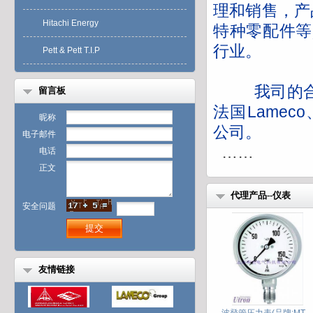
理和销售，产
Hitachi Energy
特种零配件等
行业。
Pett & Pett T.I.P
我司的合作
留言板
法国
Lameco
昵称
公司。
电子邮件
……
电话
正文
代理产品--仪表
安全问题
友情链接