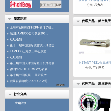
波登管压力表(品牌:MT
分类:
压力表
德国AB公司）
新闻动态
代理产品 -- 航空航天
上海有创和匈牙利JPH签订了磁...
法国LAMECO公司参展201...
迁址通知
第十一届中国国际航空航天博览会
LAMECO上海加工中心成立
迁址通知
INSTANT-PEEL金属材
第三届中国天津国际直升机博览会
分类:
可剥垫片
垫片
德国MANOTHERM公司参展...
第十届中国航展----展示航空...
我司获得印度LAKSOLA公司...
代理产品 -- 高压开
行业分类
发电设备